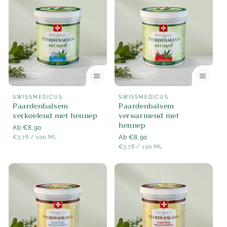
e
:
Aanbieder:
Aanbieder:
SWISSMEDICUS
SWISSMEDICUS
Paardenbalsem
Paardenbalsem
verkoelend met hennep
verwarmend met
hennep
Normaler
Ab €8,90
STÜCK
PER
Preis
€3,78
/
100 ML
Normaler
Ab €8,90
STÜCK
PER
Preis
€3,78
/
100 ML