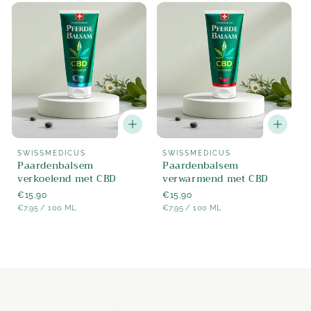
Aanbieder:
Aanbieder:
SWISSMEDICUS
SWISSMEDICUS
Paardenbalsem
Paardenbalsem
verkoelend met CBD
verwarmend met CBD
Normaler
€15,90
Normaler
€15,90
STÜCK
PER
STÜCK
PER
Preis
€7,95
/
100 ML
Preis
€7,95
/
100 ML