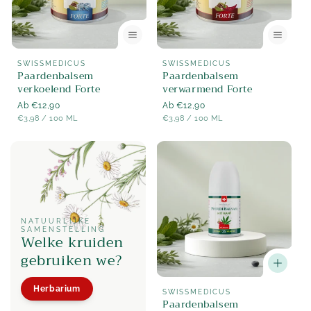
Aanbieder:
Aanbieder:
SWISSMEDICUS
SWISSMEDICUS
Paardenbalsem
Paardenbalsem
verkoelend Forte
verwarmend Forte
Normaler
Ab €12,90
Normaler
Ab €12,90
STÜCK
PER
STÜCK
PER
Preis
€3,98
/
100 ML
Preis
€3,98
/
100 ML
NATUURLIJKE
SAMENSTELLING
Welke kruiden
gebruiken we?
Herbarium
Aanbieder:
SWISSMEDICUS
Paardenbalsem