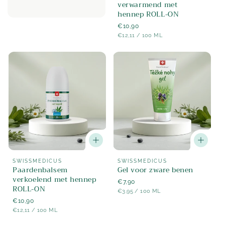
verwarmend met
hennep ROLL-ON
Normaler
€10,90
STÜCK
PER
Preis
€12,11
/
100 ML
Aanbieder:
Aanbieder:
SWISSMEDICUS
SWISSMEDICUS
Paardenbalsem
Gel voor zware benen
verkoelend met hennep
Normaler
€7,90
ROLL-ON
STÜCK
PER
Preis
€3,95
/
100 ML
Normaler
€10,90
STÜCK
PER
Preis
€12,11
/
100 ML