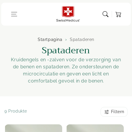
Ga naar de
inhoud
Winkelwage
Startpagina
Spataderen
C
Spataderen
o
Kruidengels en -zalven voor de verzorging van
de benen en spataderen. Ze ondersteunen de
l
microcirculatie en geven een licht en
l
comfortabel gevoel in de benen.
e
c
9 Produkte
Filtern
t
i