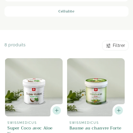
o
Cellulite
n
:
8 produits
Filtrer
Fournisseur
Fournisseur
SWISSMEDICUS
SWISSMEDICUS
Super Coco avec Aloe
Baume au chanvre Forte
:
: