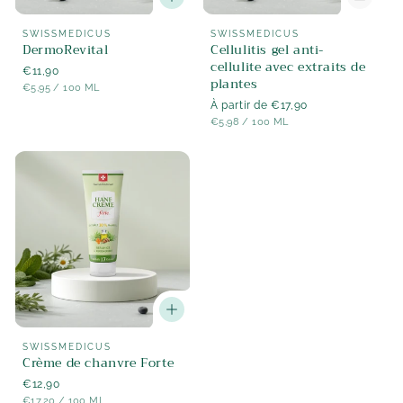
Fournisseur
Fournisseur
SWISSMEDICUS
SWISSMEDICUS
DermoRevital
Cellulitis gel anti-
:
:
cellulite avec extraits de
Prix
€11,90
plantes
PRIX
PAR
régulier
€5,95
/
100 ML
UNITAIRE
Prix
À partir de €17,90
PRIX
PAR
régulier
€5,98
/
100 ML
UNITAIRE
Fournisseur
SWISSMEDICUS
Crème de chanvre Forte
:
Prix
€12,90
PRIX
PAR
régulier
€17,20
/
100 ML