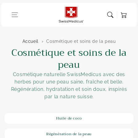
Aller au
contenu
Panier
Accueil
Cosmétique et soins de la peau
C
Cosmétique et soins de la
o
peau
l
Cosmétique naturelle SwissMedicus avec des
herbes pour une peau saine, fraîche et belle.
l
Régénération, hydratation et soin doux, inspirés
e
par la nature suisse.
c
Huile de coco
t
i
Régénération de la peau