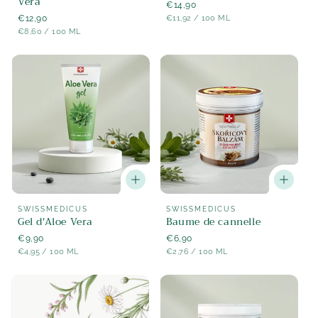
Vera
Prix
€14,90
PRIX
PAR
Prix
€12,90
régulier
€11,92
/
100 ML
UNITAIRE
PRIX
PAR
régulier
€8,60
/
100 ML
UNITAIRE
Fournisseur
Fournisseur
SWISSMEDICUS
SWISSMEDICUS
Gel d'Aloe Vera
Baume de cannelle
:
:
Prix
€9,90
Prix
€6,90
PRIX
PAR
PRIX
PAR
régulier
€4,95
/
100 ML
régulier
€2,76
/
100 ML
UNITAIRE
UNITAIRE