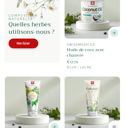
COMPOSITION
NATURELLE
Quelles herbes
utilisons-nous ?
Herbier
Fournisseur
SWISSMEDICUS
Huile de coco avec
:
chanvre
Prix
€17,70
PRIX
PAR
régulier
€7,08
/
100 ML
UNITAIRE