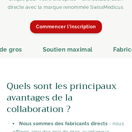
directe avec la marque renommée SwissMedicus.
Commencer l'inscription
e gros
Soutien maximal
Fabrican
Quels sont les principaux
avantages de la
collaboration ?
Nous sommes des fabricants directs
- nous
offrons ainsi des prix de gros avantageux.