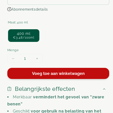
Abonnementsdetails
Maat:
400 ml
400 ml
€3,48/100ml
Menge
Menge
Menge
für
für
Kruidenalcohol
Kruidenalcohol
Voeg toe aan winkelwagen
inwrijving
inwrijving
verkoelend
verkoelend
verringern
erhöhen
Belangrijkste effecten
Merkbaar
vermindert het gevoel van “zware
benen”
Geschikt
voor gebruik na belasting van het